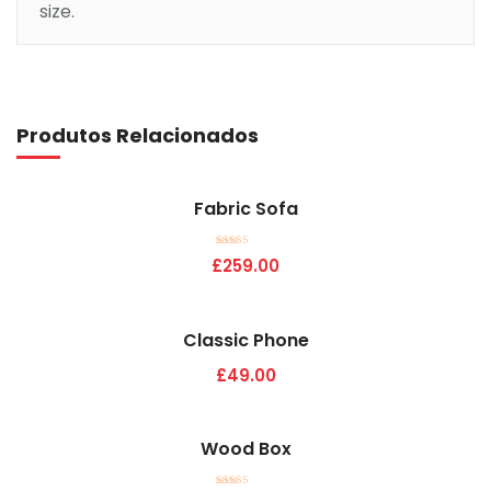
size.
Adicionar
Produtos Relacionados
Fabric Sofa
Adicionar
Avaliação
£
259.00
5.00
de 5
Classic Phone
Adicionar
£
49.00
Wood Box
Adicionar