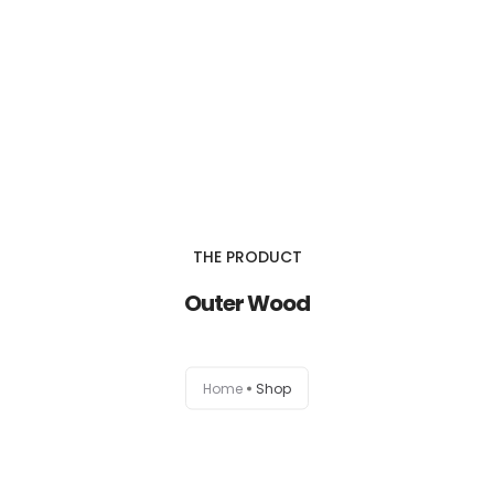
HOME
THE PRODUCT
EMPRESA
Outer Wood
PREMIAÇÕES
Home
Shop
PRODUTOS
SEJA UM REPRESENTANTE