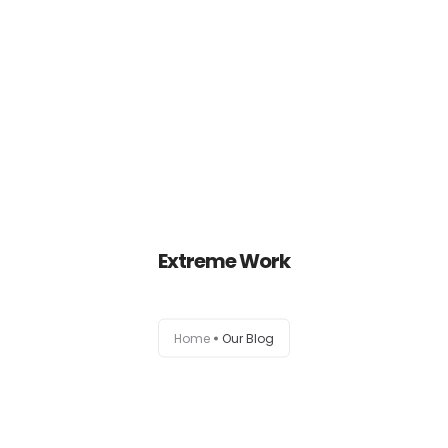
HOME
Extreme Work
EMPRESA
PREMIAÇÕES
Home
Our Blog
PRODUTOS
SEJA UM REPRESENTANTE