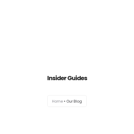
HOME
Insider Guides
EMPRESA
PREMIAÇÕES
Home
Our Blog
PRODUTOS
SEJA UM REPRESENTANTE